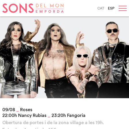
CAT
ESP
Skip
to
navigation
Skip
to
content
09/08
_
Roses
22:00h Nancy Rubias
_
23:20h Fangoria
Obertura de portes i de la zona village a les 19h.