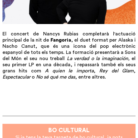
El concert de Nancys Rubias completarà l'actuació
principal de la nit de
Fangoria
, el duet format per Alaska i
Nacho Canut, que és una icona del pop electrònic
espanyol de tots els temps. La formació presentarà a Sons
del Món el seu nou treball
La verdad o la imaginación,
el
seu primer LP en una dècada, i repassarà també els seus
grans hits com
A quien le importa
,
Rey del Glam
,
Espectacular
o
No sé qué me das
, entre altres.
BO CULTURAL
Si ja tens la teva targeta de bo cultural, ja pots