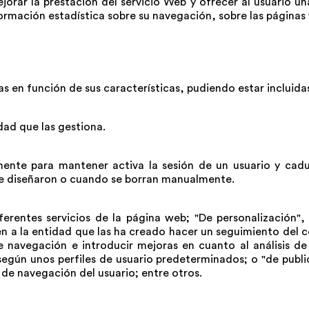
jorar la prestación del servicio Web y ofrecer al usuario 
ormación estadística sobre su navegación, sobre las páginas vi
as en función de sus características, pudiendo estar incluidas
dad que las gestiona.
lmente para mantener activa la sesión de un usuario y cadu
se diseñaron o cuando se borran manualmente.
iferentes servicios de la página web; "De personalización",
iten a la entidad que las ha creado hacer un seguimiento de
 de navegación e introducir mejoras en cuanto al análisis d
d según unos perfiles de usuario predeterminados; o "de publ
de navegación del usuario; entre otros.