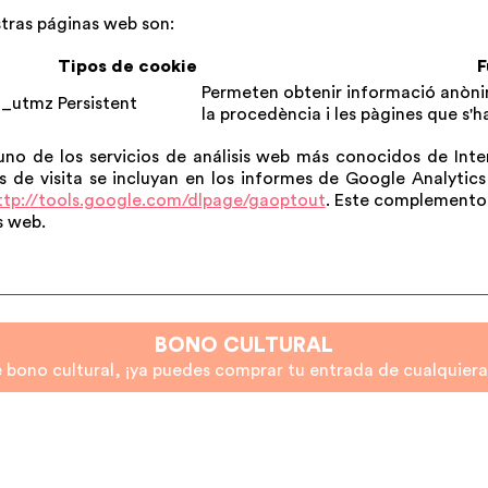
stras páginas web son:
Tipos de
cookie
F
Permeten obtenir informació anònim
__utmz
Persistent
la procedència i les pàgines que s'h
uno de los servicios de análisis web más conocidos de Int
 de visita se incluyan en los informes de Google Analytics
ttp://tools.google.com/dlpage/gaoptout
. Este complemento 
s web.
BONO CULTURAL
de bono cultural, ¡ya puedes comprar tu entrada de cualquier